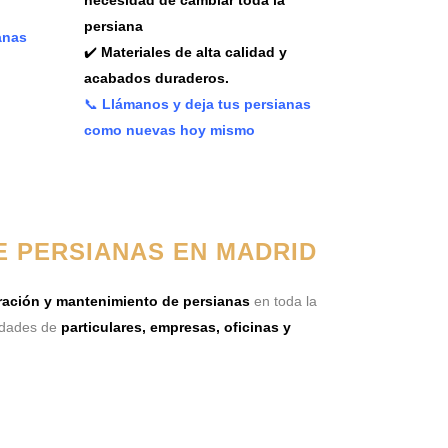
necesidad de cambiar toda la
persiana
anas
✔️
Materiales de alta calidad y
acabados duraderos.
📞
Llámanos y deja tus persianas
como nuevas hoy mismo
E PERSIANAS EN MADRID
aración y mantenimiento de persianas
en toda la
idades de
particulares, empresas, oficinas y