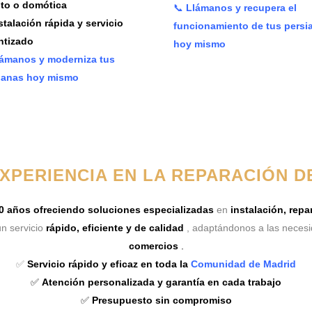
to o domótica
📞
Llámanos y recupera el
stalación rápida y servicio
funcionamiento de tus persi
ntizado
hoy mismo
ámanos y moderniza tus
ianas hoy mismo
EXPERIENCIA EN LA REPARACIÓN D
0 años ofreciendo soluciones especializadas
en
instalación, rep
n servicio
rápido, eficiente y de calidad
, adaptándonos a las neces
comercios
.
✅
Servicio rápido y eficaz en toda la
Comunidad de Madrid
✅
Atención personalizada y garantía en cada trabajo
✅
Presupuesto sin compromiso