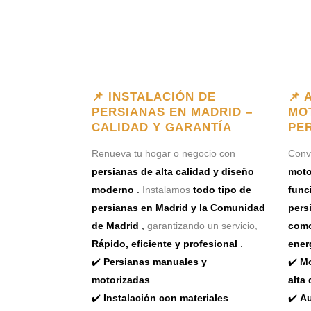
📌 INSTALACIÓN DE
📌 
PERSIANAS EN MADRID –
MO
CALIDAD Y GARANTÍA
PE
Renueva tu hogar o negocio con
Convi
persianas de alta calidad y diseño
moto
moderno
.
Instalamos
todo tipo de
func
persianas en Madrid y la Comunidad
pers
de Madrid
,
garantizando un servicio,
como
Rápido, eficiente y profesional
.
ener
✔️
Persianas manuales y
✔️
Mo
motorizadas
alta 
✔️
Instalación con materiales
✔️
Au