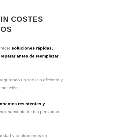
SIN COSTES
IOS
frecer
soluciones rápidas,
s
reparar antes de reemplazar
,
segurando un servicio eficiente y
 solución.
nentes resistentes y
uncionamiento de tus persianas
laridad y te ofrecemos un