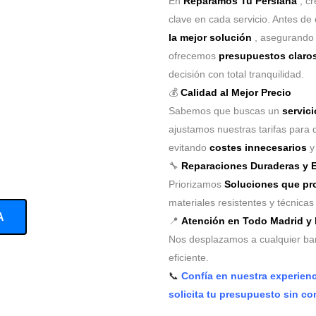
En
Reparamos Tu Persiana
, c
clave en cada servicio. Antes de 
la mejor solución
, asegurando
ofrecemos
presupuestos claros
decisión con total tranquilidad.
💰
Calidad al Mejor Precio
Sabemos que buscas un
servici
ajustamos nuestras tarifas para 
evitando
costes innecesarios
y 
🔧
Reparaciones Duraderas y E
Priorizamos
Soluciones que pro
materiales resistentes y técnica
A
📍
Atención en Todo Madrid y
Nos desplazamos a cualquier barr
eficiente.
📞
Confía en nuestra experien
solicita tu presupuesto sin c