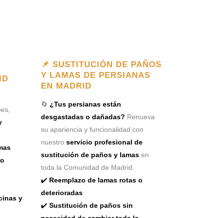
📌 SUSTITUCIÓN DE PAÑOS
Y LAMAS DE PERSIANAS
ID
EN MADRID
🔄
¿Tus persianas están
es,
desgastadas o dañadas?
Renueva
y
su apariencia y funcionalidad con
nuestro
servicio profesional de
mas
sustitución de paños y lamas
en
mo
toda la Comunidad de Madrid.
✔️
Reemplazo de lamas rotas o
deterioradas
cinas y
✔️
Sustitución de paños sin