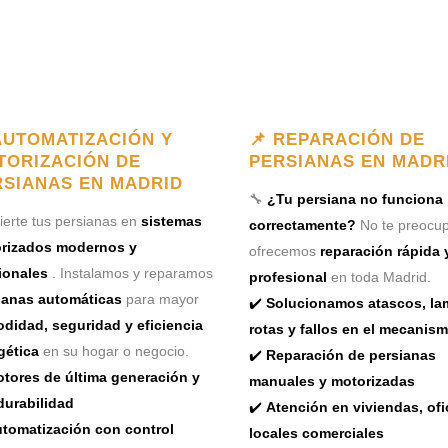
AUTOMATIZACIÓN Y
📌 REPARACIÓN DE
TORIZACIÓN DE
PERSIANAS EN MADR
RSIANAS EN MADRID
🔧
¿Tu persiana no funciona
erte tus persianas en
sistemas
correctamente?
No te preocup
rizados modernos y
ofrecemos
reparación rápida 
ionales
. Instalamos y reparamos
profesional
en toda Madrid.
ianas automáticas
para mayor
✔️
Solucionamos atascos, la
didad, seguridad y eficiencia
rotas y fallos en el mecanis
gética
en su hogar o negocio.
✔️
Reparación de persianas
tores de última generación y
manuales y motorizadas
durabilidad
✔️
Atención en viviendas, ofi
tomatización con control
locales comerciales