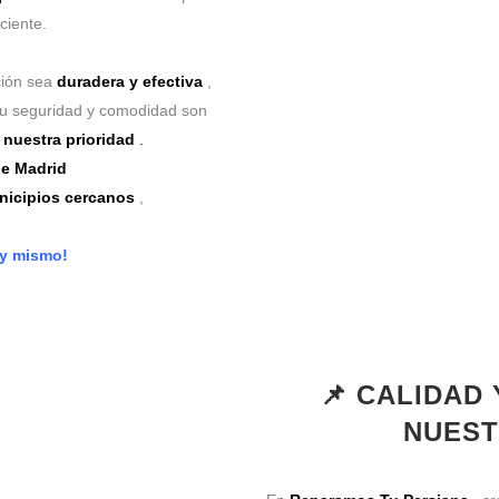
ciente.
ción sea
duradera y efectiva
,
Tu seguridad y comodidad son
nuestra prioridad
.
e Madrid
unicipios cercanos
,
oy mismo!
📌 CALIDAD
NUEST