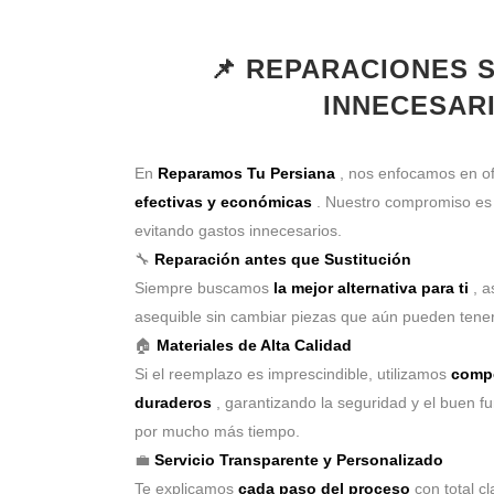
📌 REPARACIONES 
INNECESAR
En
Reparamos Tu Persiana
, nos enfocamos en o
efectivas y económicas
. Nuestro compromiso e
evitando gastos innecesarios.
🔧
Reparación antes que Sustitución
Siempre buscamos
la mejor alternativa para ti
, a
asequible sin cambiar piezas que aún pueden tener
🏠
Materiales de Alta Calidad
Si el reemplazo es imprescindible, utilizamos
compo
duraderos
, garantizando la seguridad y el buen f
por mucho más tiempo.
💼
Servicio Transparente y Personalizado
Te explicamos
cada paso del proceso
con total c