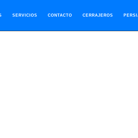
S
SERVICIOS
CONTACTO
CERRAJEROS
PERSI
Persianas en Madrid – Expertos
S Y MUNICIPIOS DE MADRID
ZADAS: INSTALACIÓN Y MANTENI