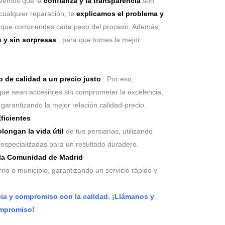
reemos que la
confianza y la transparencia
son
cualquier reparación, te
explicamos el problema y
 que comprendes cada paso del proceso. Además,
 y sin sorpresas
, para que tomes la mejor
o de calidad a un precio justo
. Por eso,
que sean accesibles sin comprometer la excelencia,
garantizando la mejor relación calidad-precio.
ficientes
longan la vida útil
de tus persianas, utilizando
s especializadas para un resultado duradero.
 la Comunidad de Madrid
io o municipio, garantizando un servicio rápido y
cia y compromiso con la calidad. ¡Llámanos y
ompromiso!