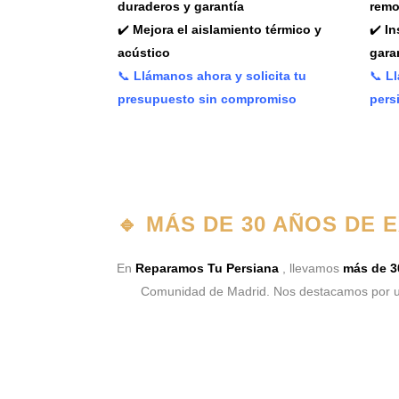
duraderos y garantía
remo
✔️
Mejora el aislamiento térmico y
✔️
In
acústico
gara
📞
Llámanos ahora y solicita tu
📞
Ll
presupuesto sin compromiso
pers
🔹
MÁS DE 30 AÑOS DE 
En
Reparamos Tu Persiana
, llevamos
más de 3
Comunidad de Madrid. Nos destacamos por u