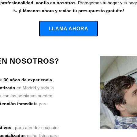
profesionalidad, confía en nosotros.
Protegemos tu hogar y tu nego
📞
¡Llámanos ahora y recibe tu presupuesto gratuito!
LLAMA AHORA
 EN NOSOTROS?
de
30 años de experiencia
antizado
en Madrid y toda la
 con las persianas pueden
tención inmediat
a
para
stivos
, para atender cualquier
pecializados
están listos para