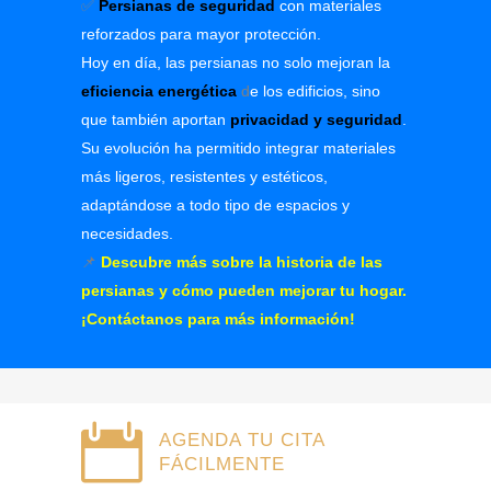
✅
Persianas de seguridad
con materiales
reforzados para mayor protección.
Hoy en día, las persianas no solo mejoran la
eficiencia energética
d
e los edificios, sino
que también aportan
privacidad y seguridad
.
Su evolución ha permitido integrar materiales
más ligeros, resistentes y estéticos,
adaptándose a todo tipo de espacios y
necesidades.
📌
Descubre más sobre la historia de las
persianas y cómo pueden mejorar tu hogar.
¡Contáctanos para más información!
AGENDA TU CITA
FÁCILMENTE