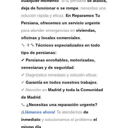
cualquier momento
. Si tu persiana
se atasca,
deja de funcionar o se rompe
, necesitas una
solución rápida y eficaz.
En Reparamos Tu
Persiana, ofrecemos un servicio urgente
para atender emergencias en
viviendas,
oficinas y locales comerciales
.
🔧
👨‍🔧
Técnicos especializados en todo
tipo de persianas:
✔
Persianas enrollables, motorizadas,
venecianas y de seguridad
.
✔ Diagnóstico inmediato y solución eficaz.
✔
Garantía en todos nuestros trabajos
.
✔ Atención en
Madrid y toda la Comunidad
de Madrid
.
📞
¿Necesitas una reparación urgente?
¡Llámanos ahora!
Te atendemos
de
inmediato
y solucionamos el problema
el
mismo día
.