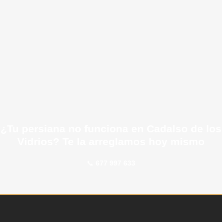
¿Tu persiana no funciona en Cadalso de los
Vidrios? Te la arreglamos hoy mismo
📞
677 997 633