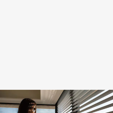
Lineal)
Servicio
urgente
el mismo
día · Más
de 30
años de
experiencia