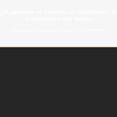
¿Tu persiana no funciona en Costillares? Te
la arreglamos hoy mismo
Presupuesto cerrado y sin compromiso. 📞
677 997 633