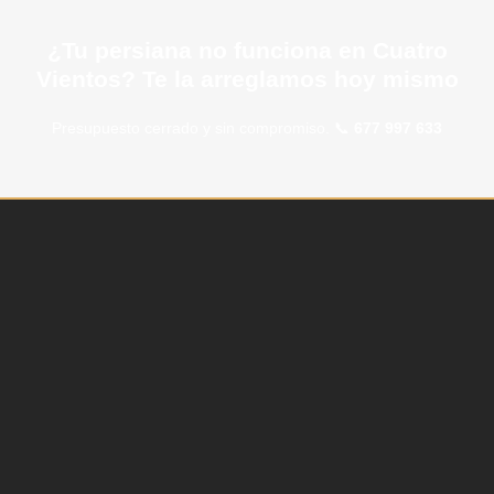
¿Tu persiana no funciona en Cuatro
Vientos? Te la arreglamos hoy mismo
Presupuesto cerrado y sin compromiso. 📞
677 997 633