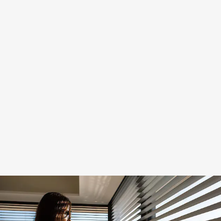
(Latina)
Servicio
urgente
el mismo
día · Más
de 30
años de
experiencia