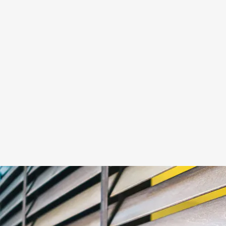
Servicio
urgente
el mismo
día · Más
de 30
años de
experiencia