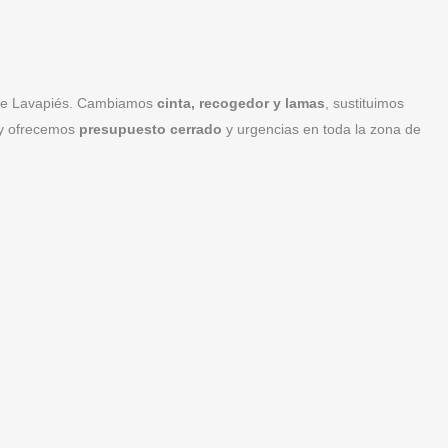
as de Lavapiés. Cambiamos
cinta, recogedor y lamas
, sustituimos
s y ofrecemos
presupuesto cerrado
y urgencias en toda la zona de