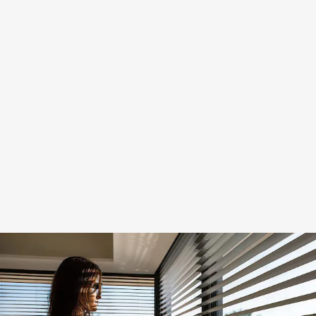
Servicio
urgente
el mismo
día · Más
de 30
años de
experiencia