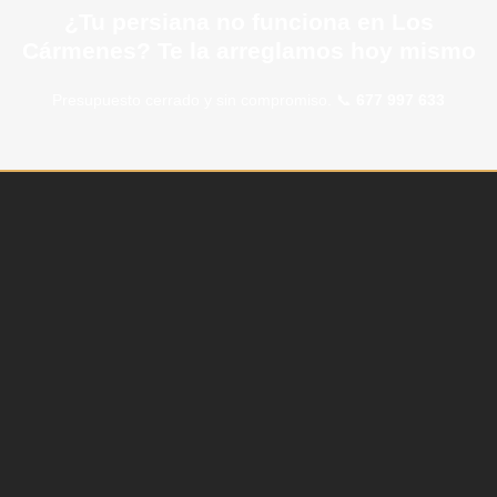
¿Tu persiana no funciona en Los
Cármenes? Te la arreglamos hoy mismo
Presupuesto cerrado y sin compromiso. 📞
677 997 633