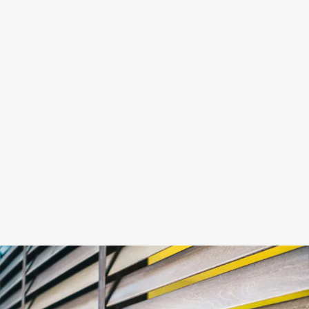
(Retiro)
Servicio
urgente
el mismo
día · Más
de 30
años de
experiencia