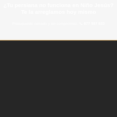
¿Tu persiana no funciona en Niño Jesús?
Te la arreglamos hoy mismo
Presupuesto cerrado y sin compromiso. 📞
677 997 633