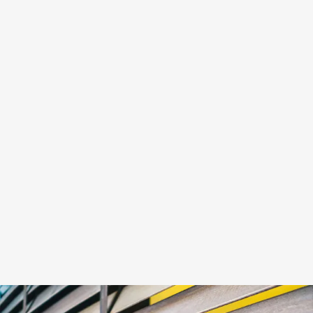
(Puente
de
Vallecas)
Servicio
urgente
el mismo
día · Más
de 30
años de
experiencia