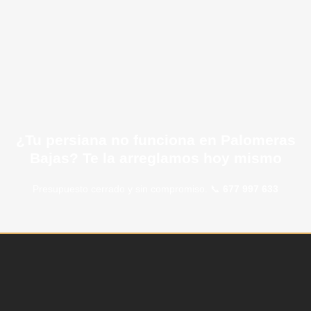
¿Tu persiana no funciona en Palomeras
Bajas? Te la arreglamos hoy mismo
Presupuesto cerrado y sin compromiso. 📞
677 997 633