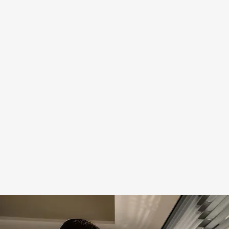
de
Vallecas)
Servicio
urgente
el mismo
día · Más
de 30
años de
experiencia