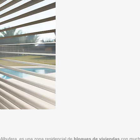
a Albufera, es una zona residencial de
bloques de viviendas
con mucho