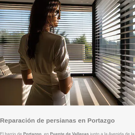
Reparación de persianas en Portazgo
El barrio de
Portazgo
, en
Puente de Vallecas
junto a la Avenida de l