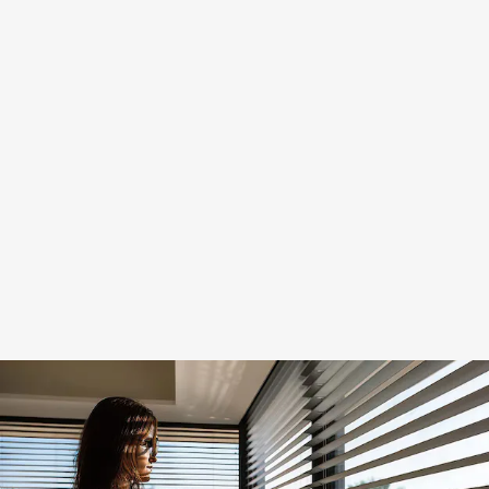
Servicio
urgente
el mismo
día · Más
de 30
años de
experiencia