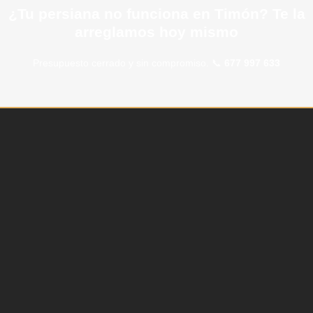
¿Tu persiana no funciona en Timón? Te la
arreglamos hoy mismo
Presupuesto cerrado y sin compromiso. 📞
677 997 633