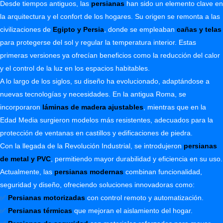
Desde tiempos antiguos, las
persianas
han sido un elemento clave en
la arquitectura y el confort de los hogares. Su origen se remonta a las
civilizaciones de
Egipto y Persia
,
donde se empleaban
cañas y telas
para protegerse del sol y regular la temperatura interior. Estas
primeras versiones ya ofrecían beneficios como la reducción del calor
y el control de la luz en los espacios habitables.
A lo largo de los siglos, su diseño ha evolucionado, adaptándose a
nuevas tecnologías y necesidades. En la antigua Roma, se
incorporaron
láminas de madera ajustables
, mientras que en la
Edad Media surgieron modelos más resistentes, adecuados para la
protección de ventanas en castillos y edificaciones de piedra.
Con la llegada de la Revolución Industrial, se introdujeron
persianas
de metal y PVC
, permitiendo mayor durabilidad y eficiencia en su uso.
Actualmente, las
persianas modernas
combinan funcionalidad,
seguridad y diseño, ofreciendo soluciones innovadoras como:
✅
Persianas motorizadas
con control remoto y automatización.
✅
Persianas térmicas
que mejoran el aislamiento del hogar.