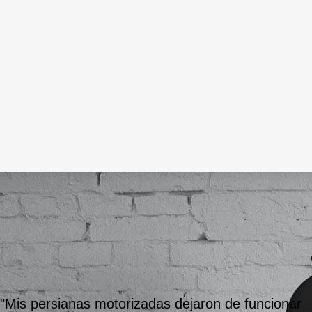
Esto es lo
que tienen
que decir
sobre
nosotros:»
"Mis persianas motorizadas dejaron de funcionar