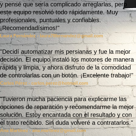
y pensé que sería complicado arreglarlas, pero
este equipo resolvió todo rápidamente. Muy
profesionales, puntuales y confiables.
¡Recomendadísimos!"
Laura Fernández
-
laura78fernandez@gmail.com
"Decidí automatizar mis persianas y fue la mejor
decisión. El equipo instaló los motores de manera
rápida y limpia, y ahora disfruto de la comodidad
de controlarlas con un botón. ¡Excelente trabajo!"
Carlos Pérez
-
carlos.perez@hotmail.com
"Tuvieron mucha paciencia para explicarme las
opciones de reparación y recomendarme la mejor
solución. Estoy encantada con el resultado y con
el trato recibido. Sin duda volveré a contratarlos."
Ana Martínez
-
ana.martinez@gmail.com