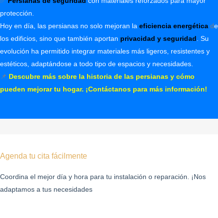
✅
Persianas de seguridad
con materiales reforzados para mayor
protección.
Hoy en día, las persianas no solo mejoran la
eficiencia energética
d
e
los edificios, sino que también aportan
privacidad y seguridad
. Su
evolución ha permitido integrar materiales más ligeros, resistentes y
estéticos, adaptándose a todo tipo de espacios y necesidades.
📌
Descubre más sobre la historia de las persianas y cómo
pueden mejorar tu hogar. ¡Contáctanos para más información!
Agenda tu cita fácilmente
Coordina el mejor día y hora para tu instalación o reparación. ¡Nos
adaptamos a tus necesidades