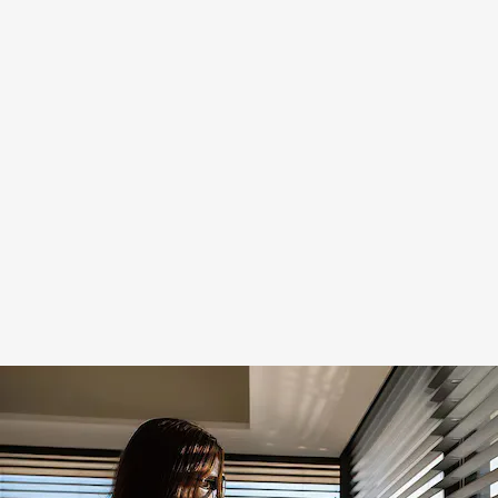
Servicio
urgente
el mismo
día · Más
de 30
años de
experiencia