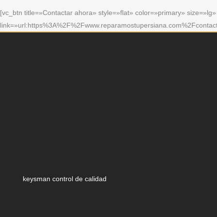
[vc_btn title=»Contactar ahora» style=»flat» color=»primary» size=»lg»
link=»url:https%3A%2F%2Fwww.reparamostupersiana.com%2Fcontact
keysman control de calidad