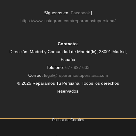
Síguenos en:
Facebook
|
https://www.instagram.com/reparamostupersiana/
Contacto:
Dirección: Madrid y Comunidad de Madrid(lc), 28001 Madrid,
España
Teléfono:
677 997 633
Correo:
legal@reparamostupersiana.com
© 2025 Reparamos Tu Persiana. Todos los derechos
reservados.
Política de Cookies