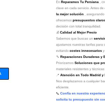
En
Reparamos Tu Persiana
, c
clave en cada servicio. Antes de 
la mejor solución
, asegurando
ofrecemos
presupuestos claros
decisión con total tranquilidad.
💰
Calidad al Mejor Precio
Sabemos que buscas un
servici
ajustamos nuestras tarifas para 
evitando
costes innecesarios
y 
🔧
Reparaciones Duraderas y E
Priorizamos
Soluciones que pro
materiales resistentes y técnica
A
📍
Atención en Todo Madrid y
Nos desplazamos a cualquier barr
eficiente.
📞
Confía en nuestra experien
solicita tu presupuesto sin c