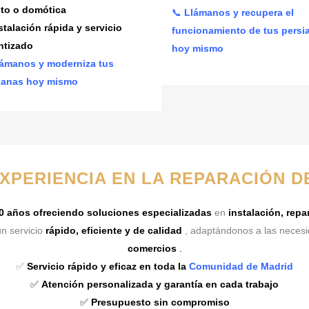
to o domótica
📞
Llámanos y recupera el
stalación rápida y servicio
funcionamiento de tus persi
ntizado
hoy mismo
ámanos y moderniza tus
ianas hoy mismo
EXPERIENCIA EN LA REPARACIÓN D
0 años ofreciendo soluciones especializadas
en
instalación, rep
n servicio
rápido, eficiente y de calidad
, adaptándonos a las neces
comercios
.
✅
Servicio rápido y eficaz en toda la
Comunidad de Madrid
✅
Atención personalizada y garantía en cada trabajo
✅
Presupuesto sin compromiso