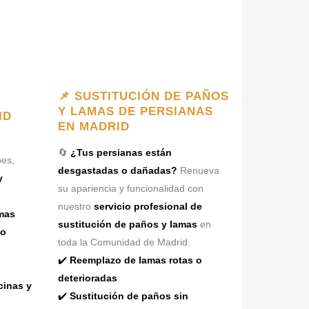
📌 SUSTITUCIÓN DE PAÑOS
Y LAMAS DE PERSIANAS
ID
EN MADRID
🔄
¿Tus persianas están
es,
desgastadas o dañadas?
Renueva
y
su apariencia y funcionalidad con
nuestro
servicio profesional de
mas
sustitución de paños y lamas
en
mo
toda la Comunidad de Madrid.
✔️
Reemplazo de lamas rotas o
deterioradas
cinas y
✔️
Sustitución de paños sin