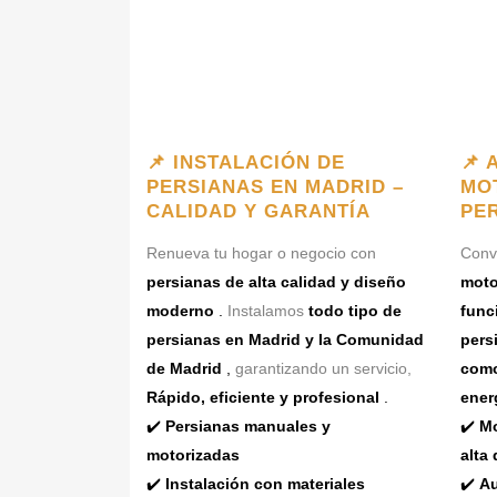
📌 INSTALACIÓN DE
📌 
PERSIANAS EN MADRID –
MO
CALIDAD Y GARANTÍA
PE
Renueva tu hogar o negocio con
Convi
persianas de alta calidad y diseño
moto
moderno
.
Instalamos
todo tipo de
func
persianas en Madrid y la Comunidad
pers
de Madrid
,
garantizando un servicio,
como
Rápido, eficiente y profesional
.
ener
✔️
Persianas manuales y
✔️
Mo
motorizadas
alta 
✔️
Instalación con materiales
✔️
Au