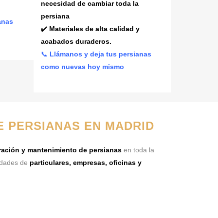
necesidad de cambiar toda la
persiana
anas
✔️
Materiales de alta calidad y
acabados duraderos.
📞
Llámanos y deja tus persianas
como nuevas hoy mismo
E PERSIANAS EN MADRID
aración y mantenimiento de persianas
en toda la
idades de
particulares, empresas, oficinas y