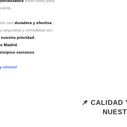
pecializados
están listos para
ciente.
ción sea
duradera y efectiva
,
Tu seguridad y comodidad son
nuestra prioridad
.
e Madrid
unicipios cercanos
,
oy mismo!
📌 CALIDAD
NUEST