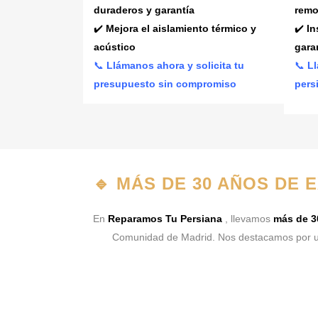
duraderos y garantía
remo
✔️
Mejora el aislamiento térmico y
✔️
In
acústico
gara
📞
Llámanos ahora y solicita tu
📞
Ll
presupuesto sin compromiso
pers
🔹
MÁS DE 30 AÑOS DE 
En
Reparamos Tu Persiana
, llevamos
más de 3
Comunidad de Madrid. Nos destacamos por u