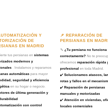
AUTOMATIZACIÓN Y
📌 REPARACIÓN DE
TORIZACIÓN DE
PERSIANAS EN MADR
RSIANAS EN MADRID
🔧
¿Tu persiana no funciona
erte tus persianas en
sistemas
correctamente?
No te preocup
rizados modernos y
ofrecemos
reparación rápida 
ionales
. Instalamos y reparamos
profesional
en toda Madrid.
ianas automáticas
para mayor
✔️
Solucionamos atascos, la
didad, seguridad y eficiencia
rotas y fallos en el mecanis
gética
en su hogar o negocio.
✔️
Reparación de persianas
tores de última generación y
manuales y motorizadas
durabilidad
✔️
Atención en viviendas, ofi
tomatización con control
locales comerciales