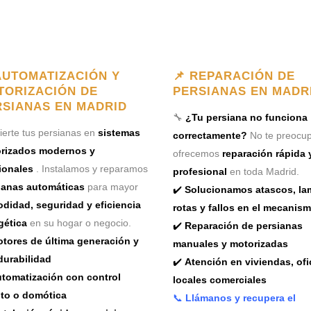
AUTOMATIZACIÓN Y
📌 REPARACIÓN DE
TORIZACIÓN DE
PERSIANAS EN MADR
RSIANAS EN MADRID
🔧
¿Tu persiana no funciona
erte tus persianas en
sistemas
correctamente?
No te preocup
rizados modernos y
ofrecemos
reparación rápida 
ionales
. Instalamos y reparamos
profesional
en toda Madrid.
ianas automáticas
para mayor
✔️
Solucionamos atascos, la
didad, seguridad y eficiencia
rotas y fallos en el mecanis
gética
en su hogar o negocio.
✔️
Reparación de persianas
tores de última generación y
manuales y motorizadas
durabilidad
✔️
Atención en viviendas, ofi
tomatización con control
locales comerciales
to o domótica
📞
Llámanos y recupera el