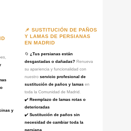
📌 SUSTITUCIÓN DE PAÑOS
Y LAMAS DE PERSIANAS
ID
EN MADRID
🔄
¿Tus persianas están
es,
desgastadas o dañadas?
Renueva
y
su apariencia y funcionalidad con
nuestro
servicio profesional de
mas
sustitución de paños y lamas
en
mo
toda la Comunidad de Madrid.
✔️
Reemplazo de lamas rotas o
deterioradas
cinas y
✔️
Sustitución de paños sin
necesidad de cambiar toda la
persiana