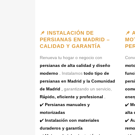
📌 INSTALACIÓN DE
📌 
PERSIANAS EN MADRID –
MO
CALIDAD Y GARANTÍA
PE
Renueva tu hogar o negocio con
Convi
persianas de alta calidad y diseño
moto
moderno
.
Instalamos
todo tipo de
func
persianas en Madrid y la Comunidad
pers
de Madrid
,
garantizando un servicio,
como
Rápido, eficiente y profesional
.
ener
✔️
Persianas manuales y
✔️
Mo
motorizadas
alta 
✔️
Instalación con materiales
✔️
Au
duraderos y garantía
remo