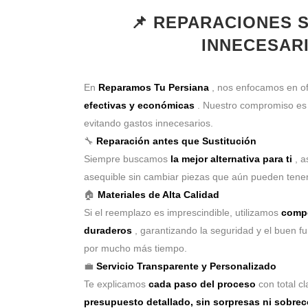
📌 REPARACIONES 
INNECESAR
En
Reparamos Tu Persiana
, nos enfocamos en o
efectivas y económicas
. Nuestro compromiso e
evitando gastos innecesarios.
🔧
Reparación antes que Sustitución
Siempre buscamos
la mejor alternativa para ti
, a
asequible sin cambiar piezas que aún pueden tener
🏠
Materiales de Alta Calidad
Si el reemplazo es imprescindible, utilizamos
compo
duraderos
, garantizando la seguridad y el buen f
por mucho más tiempo.
💼
Servicio Transparente y Personalizado
Te explicamos
cada paso del proceso
con total c
presupuesto detallado, sin sorpresas ni sobre