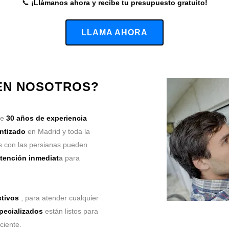
📞
¡Llámanos ahora y recibe tu presupuesto gratuito!
LLAMA AHORA
 EN NOSOTROS?
de
30 años de experiencia
antizado
en Madrid y toda la
 con las persianas pueden
tención inmediat
a
para
stivos
, para atender cualquier
pecializados
están listos para
ciente.