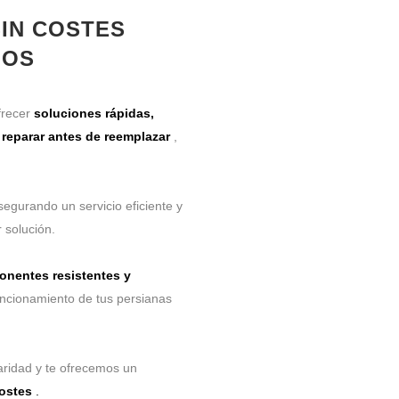
SIN COSTES
IOS
frecer
soluciones rápidas,
s
reparar antes de reemplazar
,
segurando un servicio eficiente y
 solución.
nentes resistentes y
uncionamiento de tus persianas
laridad y te ofrecemos un
costes
.