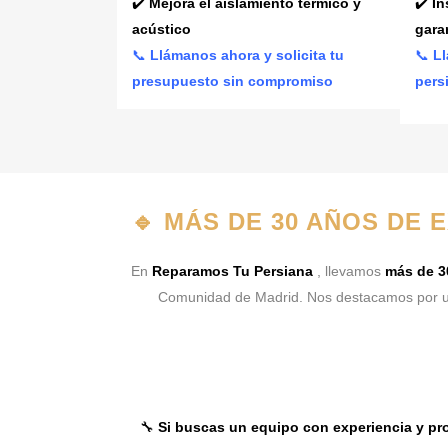
✔️
Mejora el aislamiento térmico y
✔️
In
acústico
gara
📞
Llámanos ahora y solicita tu
📞
Ll
presupuesto sin compromiso
pers
🔹
MÁS DE 30 AÑOS DE 
En
Reparamos Tu Persiana
, llevamos
más de 3
Comunidad de Madrid. Nos destacamos por u
🔧
Si buscas un equipo con experiencia y pro