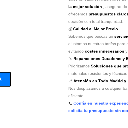
la mejor solución
, asegurando
ofrecemos
presupuestos claros
decisión con total tranquilidad.
💰
Calidad al Mejor Precio
Sabemos que buscas un
servici
ajustamos nuestras tarifas para 
evitando
costes innecesarios
y 
🔧
Reparaciones Duraderas y E
Priorizamos
Soluciones que pro
materiales resistentes y técnica
A
📍
Atención en Todo Madrid y
Nos desplazamos a cualquier barr
eficiente.
📞
Confía en nuestra experien
solicita tu presupuesto sin c