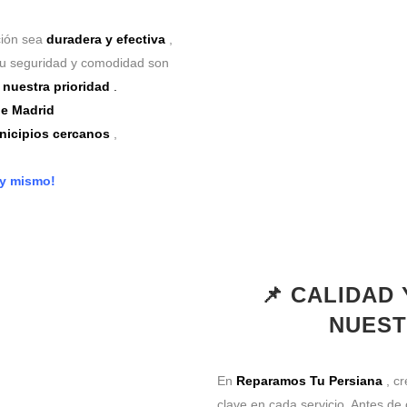
ción sea
duradera y efectiva
,
Tu seguridad y comodidad son
nuestra prioridad
.
e Madrid
unicipios cercanos
,
oy mismo!
📌 CALIDAD
NUEST
En
Reparamos Tu Persiana
, c
clave en cada servicio. Antes de 