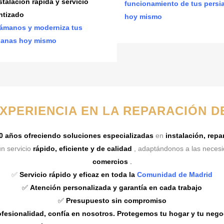
stalación rápida y servicio
funcionamiento de tus persi
ntizado
hoy mismo
ámanos y moderniza tus
ianas hoy mismo
EXPERIENCIA EN LA REPARACIÓN D
0 años ofreciendo soluciones especializadas
en
instalación, rep
n servicio
rápido, eficiente y de calidad
, adaptándonos a las neces
comercios
.
✅
Servicio rápido y eficaz en toda la
Comunidad de Madrid
✅
Atención personalizada y garantía en cada trabajo
✅
Presupuesto sin compromiso
fesionalidad, confía en nosotros. Protegemos tu hogar y tu nego