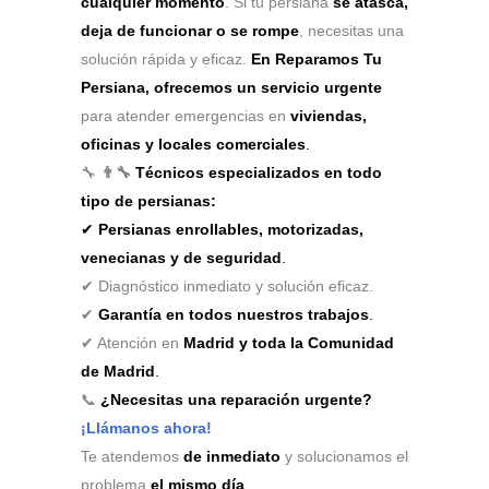
cualquier momento
. Si tu persiana
se atasca,
deja de funcionar o se rompe
, necesitas una
solución rápida y eficaz.
En Reparamos Tu
Persiana, ofrecemos un servicio urgente
para atender emergencias en
viviendas,
oficinas y locales comerciales
.
🔧
👨‍🔧
Técnicos especializados en todo
tipo de persianas:
✔
Persianas enrollables, motorizadas,
venecianas y de seguridad
.
✔ Diagnóstico inmediato y solución eficaz.
✔
Garantía en todos nuestros trabajos
.
✔ Atención en
Madrid y toda la Comunidad
de Madrid
.
📞
¿Necesitas una reparación urgente?
¡Llámanos ahora!
Te atendemos
de inmediato
y solucionamos el
problema
el mismo día
.