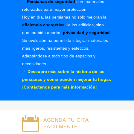
✅
Persianas de seguridad
con materiales
reforzados para mayor protección.
Hoy en día, las persianas no solo mejoran la
eficiencia energética
d
e los edificios, sino
que también aportan
privacidad y seguridad
.
Su evolución ha permitido integrar materiales
más ligeros, resistentes y estéticos,
adaptándose a todo tipo de espacios y
necesidades.
📌
Descubre más sobre la historia de las
persianas y cómo pueden mejorar tu hogar.
¡Contáctanos para más información!
AGENDA TU CITA
FÁCILMENTE