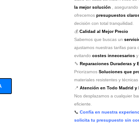
la mejor solución
, asegurando
ofrecemos
presupuestos claros
decisión con total tranquilidad.
💰
Calidad al Mejor Precio
Sabemos que buscas un
servici
ajustamos nuestras tarifas para 
evitando
costes innecesarios
y 
🔧
Reparaciones Duraderas y E
Priorizamos
Soluciones que pro
materiales resistentes y técnica
A
📍
Atención en Todo Madrid y
Nos desplazamos a cualquier barr
eficiente.
📞
Confía en nuestra experien
solicita tu presupuesto sin c