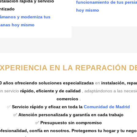
stalación rápida y servicio
funcionamiento de tus persi
ntizado
hoy mismo
ámanos y moderniza tus
ianas hoy mismo
EXPERIENCIA EN LA REPARACIÓN D
0 años ofreciendo soluciones especializadas
en
instalación, rep
n servicio
rápido, eficiente y de calidad
, adaptándonos a las neces
comercios
.
✅
Servicio rápido y eficaz en toda la
Comunidad de Madrid
✅
Atención personalizada y garantía en cada trabajo
✅
Presupuesto sin compromiso
fesionalidad, confía en nosotros. Protegemos tu hogar y tu nego