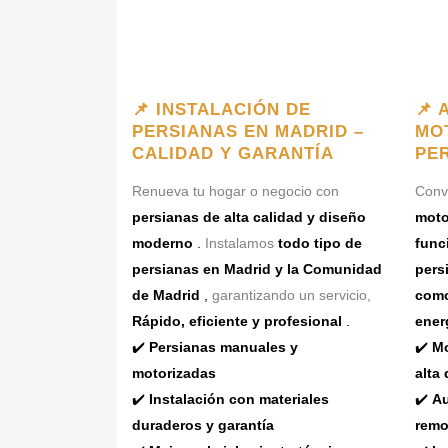
📌 INSTALACIÓN DE
📌 
PERSIANAS EN MADRID –
MO
CALIDAD Y GARANTÍA
PE
Renueva tu hogar o negocio con
Convi
persianas de alta calidad y diseño
moto
moderno
.
Instalamos
todo tipo de
func
persianas en Madrid y la Comunidad
pers
de Madrid
,
garantizando un servicio,
como
Rápido, eficiente y profesional
.
ener
✔️
Persianas manuales y
✔️
Mo
motorizadas
alta 
✔️
Instalación con materiales
✔️
Au
duraderos y garantía
remo