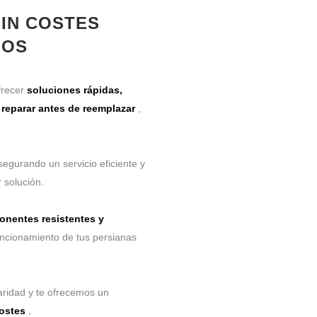
SIN COSTES
IOS
frecer
soluciones rápidas,
s
reparar antes de reemplazar
,
segurando un servicio eficiente y
 solución.
nentes resistentes y
uncionamiento de tus persianas
laridad y te ofrecemos un
costes
.