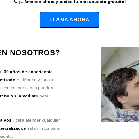
📞
¡Llámanos ahora y recibe tu presupuesto gratuito!
LLAMA AHORA
 EN NOSOTROS?
de
30 años de experiencia
antizado
en Madrid y toda la
 con las persianas pueden
tención inmediat
a
para
stivos
, para atender cualquier
pecializados
están listos para
ciente.