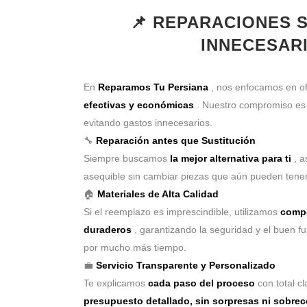
📌 REPARACIONES 
INNECESAR
En
Reparamos Tu Persiana
, nos enfocamos en o
efectivas y económicas
. Nuestro compromiso e
evitando gastos innecesarios.
🔧
Reparación antes que Sustitución
Siempre buscamos
la mejor alternativa para ti
, a
asequible sin cambiar piezas que aún pueden tener
🏠
Materiales de Alta Calidad
Si el reemplazo es imprescindible, utilizamos
compo
duraderos
, garantizando la seguridad y el buen f
por mucho más tiempo.
💼
Servicio Transparente y Personalizado
Te explicamos
cada paso del proceso
con total c
presupuesto detallado, sin sorpresas ni sobre