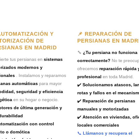
AUTOMATIZACIÓN Y
📌 REPARACIÓN DE
TORIZACIÓN DE
PERSIANAS EN MADR
RSIANAS EN MADRID
🔧
¿Tu persiana no funciona
erte tus persianas en
sistemas
correctamente?
No te preocup
rizados modernos y
ofrecemos
reparación rápida 
ionales
. Instalamos y reparamos
profesional
en toda Madrid.
ianas automáticas
para mayor
✔️
Solucionamos atascos, la
didad, seguridad y eficiencia
rotas y fallos en el mecanis
gética
en su hogar o negocio.
✔️
Reparación de persianas
tores de última generación y
manuales y motorizadas
durabilidad
✔️
Atención en viviendas, ofi
tomatización con control
locales comerciales
to o domótica
📞
Llámanos y recupera el