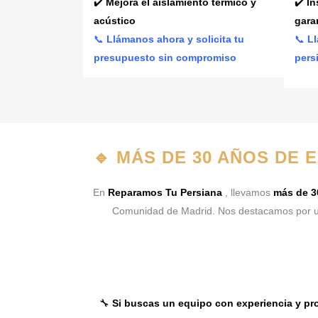
✔️
Mejora el aislamiento térmico y
✔️
In
acústico
gara
📞
Llámanos ahora y solicita tu
📞
Ll
presupuesto sin compromiso
pers
🔹
MÁS DE 30 AÑOS DE 
En
Reparamos Tu Persiana
, llevamos
más de 3
Comunidad de Madrid. Nos destacamos por u
🔧
Si buscas un equipo con experiencia y pro