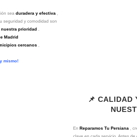
ción sea
duradera y efectiva
,
Tu seguridad y comodidad son
nuestra prioridad
.
e Madrid
unicipios cercanos
,
oy mismo!
📌 CALIDAD
NUEST
En
Reparamos Tu Persiana
, c
clave en cada servicio. Antes de 