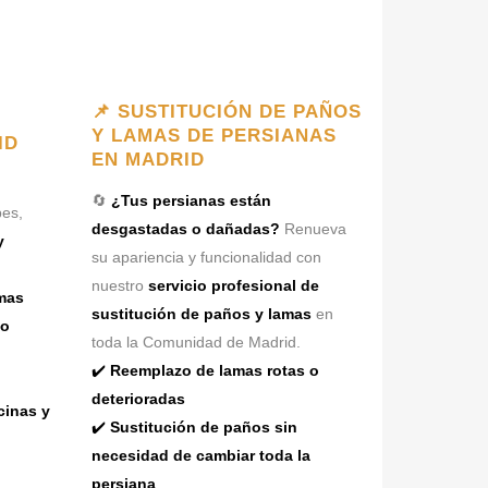
📌 SUSTITUCIÓN DE PAÑOS
Y LAMAS DE PERSIANAS
ID
EN MADRID
🔄
¿Tus persianas están
es,
desgastadas o dañadas?
Renueva
y
su apariencia y funcionalidad con
nuestro
servicio profesional de
mas
sustitución de paños y lamas
en
mo
toda la Comunidad de Madrid.
✔️
Reemplazo de lamas rotas o
deterioradas
cinas y
✔️
Sustitución de paños sin
necesidad de cambiar toda la
persiana