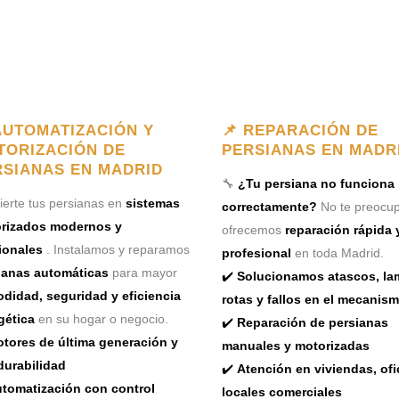
AUTOMATIZACIÓN Y
📌 REPARACIÓN DE
TORIZACIÓN DE
PERSIANAS EN MADR
RSIANAS EN MADRID
🔧
¿Tu persiana no funciona
erte tus persianas en
sistemas
correctamente?
No te preocup
rizados modernos y
ofrecemos
reparación rápida 
ionales
. Instalamos y reparamos
profesional
en toda Madrid.
ianas automáticas
para mayor
✔️
Solucionamos atascos, la
didad, seguridad y eficiencia
rotas y fallos en el mecanis
gética
en su hogar o negocio.
✔️
Reparación de persianas
tores de última generación y
manuales y motorizadas
durabilidad
✔️
Atención en viviendas, ofi
tomatización con control
locales comerciales