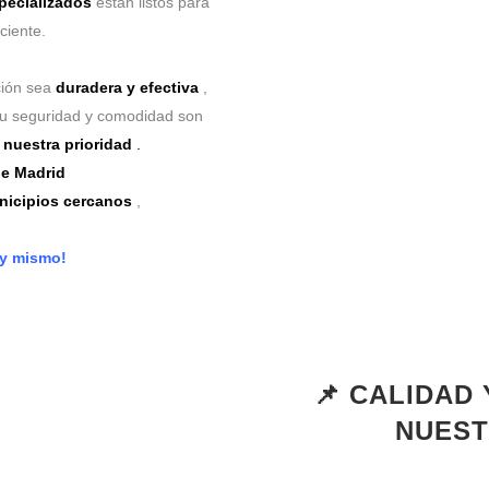
pecializados
están listos para
ciente.
ción sea
duradera y efectiva
,
Tu seguridad y comodidad son
nuestra prioridad
.
e Madrid
unicipios cercanos
,
oy mismo!
📌 CALIDAD
NUEST