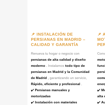
📌 INSTALACIÓN DE
📌 
PERSIANAS EN MADRID –
MO
CALIDAD Y GARANTÍA
PE
Renueva tu hogar o negocio con
Convi
persianas de alta calidad y diseño
moto
moderno
.
Instalamos
todo tipo de
func
persianas en Madrid y la Comunidad
pers
de Madrid
,
garantizando un servicio,
como
Rápido, eficiente y profesional
.
ener
✔️
Persianas manuales y
✔️
Mo
motorizadas
alta 
✔️
Instalación con materiales
✔️
Au