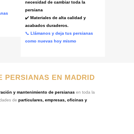
necesidad de cambiar toda la
persiana
anas
✔️
Materiales de alta calidad y
acabados duraderos.
📞
Llámanos y deja tus persianas
como nuevas hoy mismo
E PERSIANAS EN MADRID
aración y mantenimiento de persianas
en toda la
idades de
particulares, empresas, oficinas y