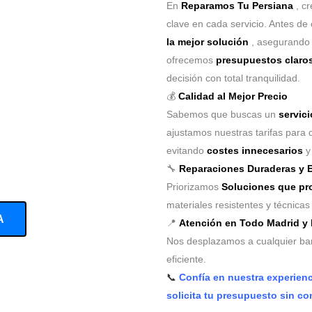
En
Reparamos Tu Persiana
, c
clave en cada servicio. Antes de 
la mejor solución
, asegurando
ofrecemos
presupuestos claros
decisión con total tranquilidad.
💰
Calidad al Mejor Precio
Sabemos que buscas un
servici
ajustamos nuestras tarifas para 
evitando
costes innecesarios
y 
🔧
Reparaciones Duraderas y E
Priorizamos
Soluciones que pro
materiales resistentes y técnica
A
📍
Atención en Todo Madrid y
Nos desplazamos a cualquier barr
eficiente.
📞
Confía en nuestra experien
solicita tu presupuesto sin c