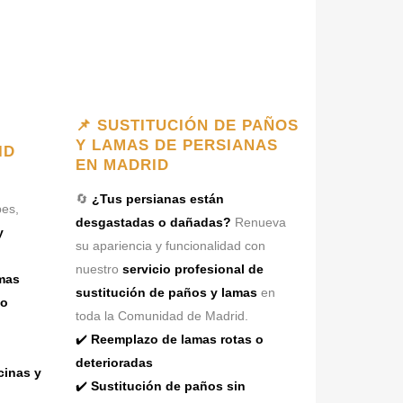
📌 SUSTITUCIÓN DE PAÑOS
Y LAMAS DE PERSIANAS
ID
EN MADRID
🔄
¿Tus persianas están
es,
desgastadas o dañadas?
Renueva
y
su apariencia y funcionalidad con
nuestro
servicio profesional de
mas
sustitución de paños y lamas
en
mo
toda la Comunidad de Madrid.
✔️
Reemplazo de lamas rotas o
deterioradas
cinas y
✔️
Sustitución de paños sin