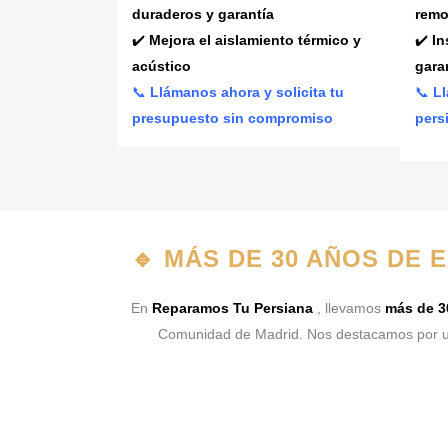
duraderos y garantía
remo
✔️
Mejora el aislamiento térmico y
✔️
In
acústico
gara
📞
Llámanos ahora y solicita tu
📞
Ll
presupuesto sin compromiso
pers
🔹
MÁS DE 30 AÑOS DE 
En
Reparamos Tu Persiana
, llevamos
más de 3
Comunidad de Madrid. Nos destacamos por u