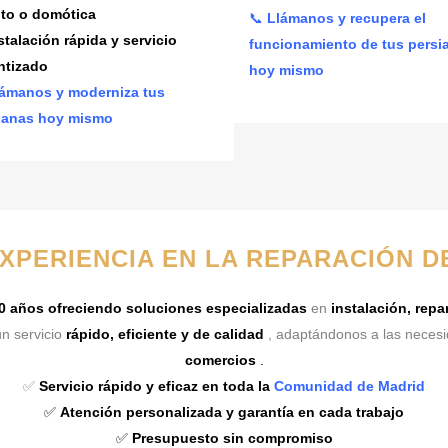
to o domótica
📞
Llámanos y recupera el
stalación rápida y servicio
funcionamiento de tus persi
ntizado
hoy mismo
ámanos y moderniza tus
ianas hoy mismo
EXPERIENCIA EN LA REPARACIÓN D
0 años ofreciendo soluciones especializadas
en
instalación, rep
n servicio
rápido, eficiente y de calidad
, adaptándonos a las neces
comercios
.
✅
Servicio rápido y eficaz en toda la
Comunidad de Madrid
✅
Atención personalizada y garantía en cada trabajo
✅
Presupuesto sin compromiso